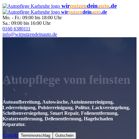
wir
putzen
dein
auto
.de
wir
putzen
dein
auto
.de
Mo. - Fr.: 09:00 bis 18:00 Uhr
Sa.: 09:00 bis 16:00 Uhr
0160 6380111
info@wirputzendeinauto.de
Autopflege vom feinsten
Autoaufbereitung, Autowäsche, Autoinnenreinigung,
Lederreinigung, Polsterreinigung, Politur, Lackversiegelung,
Scheibenversiegelung, Smart Repair, Folienentfernung,
Kratzerentfernung, Dellenentfernung, Hagelschaden
Reparatur.
Kontakt
Terminvorschlag
Gutschein