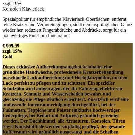
zzgl. 19%
Konsolen Klavierlack
Spezialpolitur für empfindliche Klavierlack-Oberflächen, entfernt
feine Kratzer und Verunreinigungen, stellt den ursprünglichen Glanz
wieder her, reduziert Fingerabdrücke und Abdrücke, sorgt für ein
hochwertiges Finish im Innenraum.
€ 999,99
zzgl. 19%
Gold
Dieses exklusive Aufbereitungsangebot beinhaltet eine
gründliche Handwäsche, professionelle Kratzerbehandlung,
maschinelle Lackaufbereitung und Hochglanzpolitur, um den
Lack perfekt zu pflegen und zu schützen. Ein spezieller
Schutzfilm wird aufgetragen, der Ihr Fahrzeug effektiv vor
Kratzern, Schmutz und Wasserschäden bewahrt und
gleichzeitig die Pflege deutlich erleichtert. Zusätzlich wird eine
umfassende Innenraumreinigung durchgeführt, bei der
Fußmatten, Teppiche und Polster (inklusive hochwertiger
Lederpflege, bei Bedarf mit Aufpreis) gründlich gereinigt
werden. Der Dachhimmel, alle Armaturen, Konsolen, Türen
sowie Kunststoffteile werden sorgfältig gepflegt, der gesamte
Kofferraum wird gründlich ausgesaugt und die Scheiben